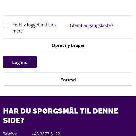
Forbliv logget ind
Læs
Glemt adgangskode?
mere
Opret ny bruger
Log ind
Fortryd
HAR DU SPØRGSMÅL TIL DENNE
SIDE?
Telefon:
+45 3377 3122