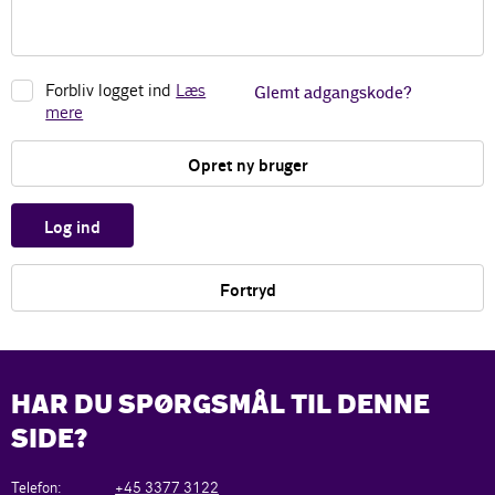
Forbliv logget ind
Læs
Glemt adgangskode?
mere
Opret ny bruger
Log ind
Fortryd
HAR DU SPØRGSMÅL TIL DENNE
SIDE?
Telefon:
+45 3377 3122