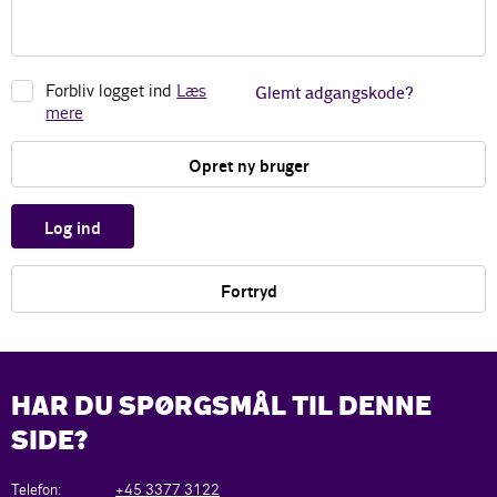
Forbliv logget ind
Læs
Glemt adgangskode?
mere
Opret ny bruger
Log ind
Fortryd
HAR DU SPØRGSMÅL TIL DENNE
SIDE?
Telefon:
+45 3377 3122