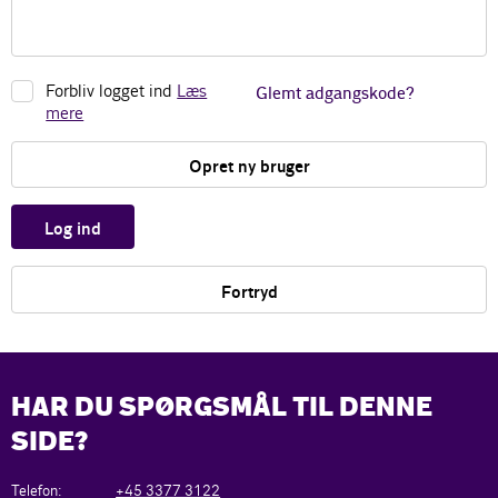
Forbliv logget ind
Læs
Glemt adgangskode?
mere
Opret ny bruger
Log ind
Fortryd
HAR DU SPØRGSMÅL TIL DENNE
SIDE?
Telefon:
+45 3377 3122