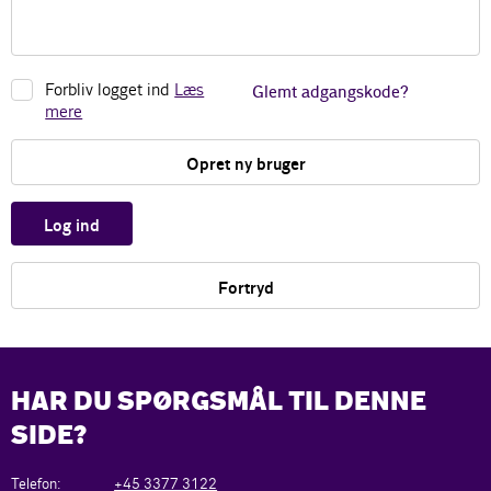
Forbliv logget ind
Læs
Glemt adgangskode?
mere
Opret ny bruger
Log ind
Fortryd
HAR DU SPØRGSMÅL TIL DENNE
SIDE?
Telefon:
+45 3377 3122