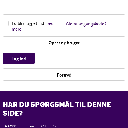
Forbliv logget ind
Læs
Glemt adgangskode?
mere
Opret ny bruger
Log ind
Fortryd
HAR DU SPØRGSMÅL TIL DENNE
SIDE?
Telefon:
+45 3377 3122