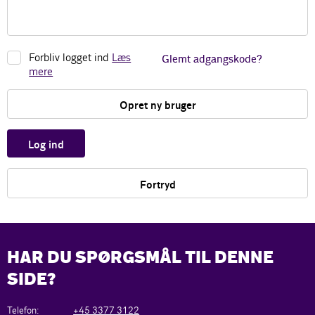
Forbliv logget ind
Læs
Glemt adgangskode?
mere
Opret ny bruger
Log ind
Fortryd
HAR DU SPØRGSMÅL TIL DENNE
SIDE?
Telefon:
+45 3377 3122