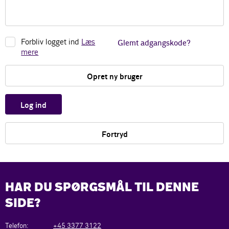
Forbliv logget ind
Læs
Glemt adgangskode?
mere
Opret ny bruger
Log ind
Fortryd
HAR DU SPØRGSMÅL TIL DENNE
SIDE?
Telefon:
+45 3377 3122