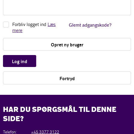
Forbliv logget ind
Læs
Glemt adgangskode?
mere
Opret ny bruger
Log ind
Fortryd
HAR DU SPØRGSMÅL TIL DENNE
SIDE?
Telefon:
+45 3377 3122