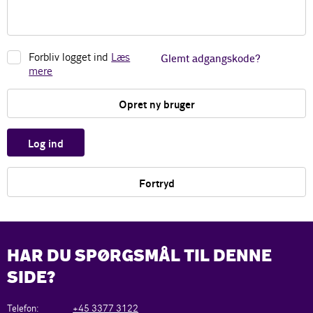
Forbliv logget ind
Læs
Glemt adgangskode?
mere
Opret ny bruger
Log ind
Fortryd
HAR DU SPØRGSMÅL TIL DENNE
SIDE?
Telefon:
+45 3377 3122