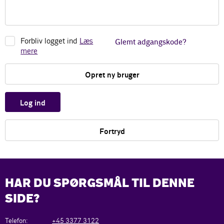
Forbliv logget ind
Læs
Glemt adgangskode?
mere
Opret ny bruger
Log ind
Fortryd
HAR DU SPØRGSMÅL TIL DENNE
SIDE?
Telefon:
+45 3377 3122