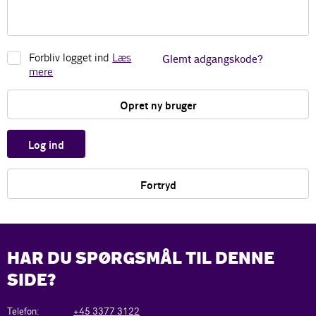
Forbliv logget ind
Læs
Glemt adgangskode?
mere
Opret ny bruger
Log ind
Fortryd
HAR DU SPØRGSMÅL TIL DENNE
SIDE?
Telefon:
+45 3377 3122