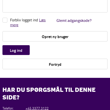
Forbliv logget ind
Læs
Glemt adgangskode?
mere
Opret ny bruger
Log ind
Fortryd
HAR DU SPØRGSMÅL TIL DENNE
SIDE?
Telefon:
+45 3377 3122