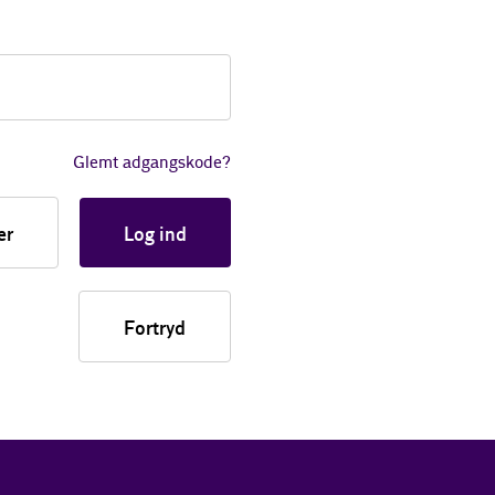
Glemt adgangskode?
er
Log ind
Fortryd