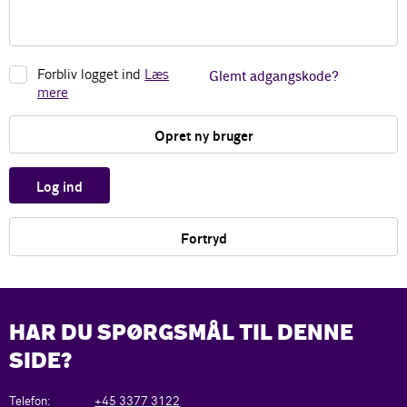
Forbliv logget ind
Læs
Glemt adgangskode?
mere
Opret ny bruger
Log ind
Fortryd
HAR DU SPØRGSMÅL TIL DENNE
SIDE?
Telefon:
+45 3377 3122