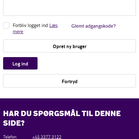
Forbliv logget ind
Læs
Glemt adgangskode?
mere
Opret ny bruger
Log ind
Fortryd
HAR DU SPØRGSMÅL TIL DENNE
SIDE?
Telefon:
+45 3377 3122