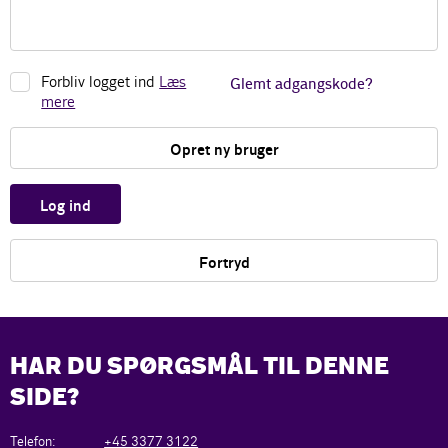
Forbliv logget ind
Læs
Glemt adgangskode?
mere
Opret ny bruger
Log ind
Fortryd
HAR DU SPØRGSMÅL TIL DENNE
SIDE?
Telefon:
+45 3377 3122