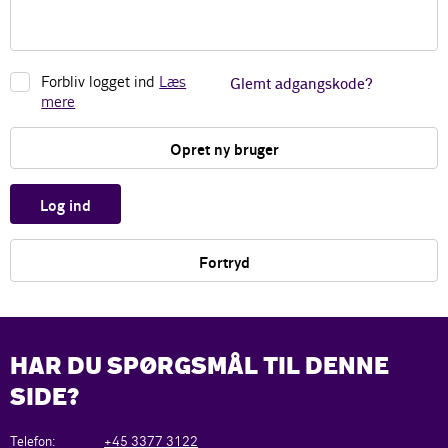
Forbliv logget ind
Læs
Glemt adgangskode?
mere
Opret ny bruger
Log ind
Fortryd
HAR DU SPØRGSMÅL TIL DENNE
SIDE?
Telefon:
+45 3377 3122