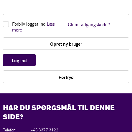
Forbliv logget ind
Læs
Glemt adgangskode?
mere
Opret ny bruger
Log ind
Fortryd
HAR DU SPØRGSMÅL TIL DENNE
SIDE?
Telefon:
+45 3377 3122