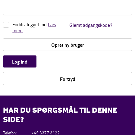
Forbliv logget ind
Læs
Glemt adgangskode?
mere
Opret ny bruger
Log ind
Fortryd
HAR DU SPØRGSMÅL TIL DENNE
SIDE?
Telefon:
+45 3377 3122