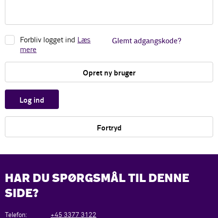
Forbliv logget ind
Læs
Glemt adgangskode?
mere
Opret ny bruger
Log ind
Fortryd
HAR DU SPØRGSMÅL TIL DENNE
SIDE?
Telefon:
+45 3377 3122