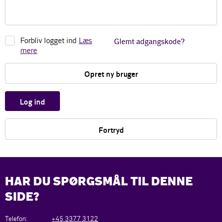
Forbliv logget ind
Læs
Glemt adgangskode?
mere
Opret ny bruger
Log ind
Fortryd
HAR DU SPØRGSMÅL TIL DENNE
SIDE?
Telefon:
+45 3377 3122