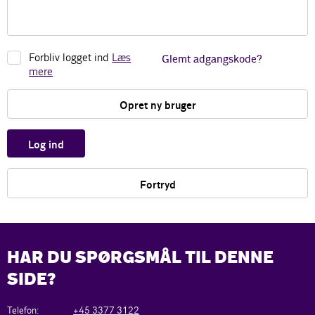
Forbliv logget ind
Læs
Glemt adgangskode?
mere
Opret ny bruger
Log ind
Fortryd
HAR DU SPØRGSMÅL TIL DENNE
SIDE?
Telefon:
+45 3377 3122