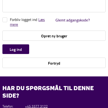
Forbliv logget ind
Læs
Glemt adgangskode?
mere
Opret ny bruger
Log ind
Fortryd
HAR DU SPØRGSMÅL TIL DENNE
SIDE?
Telefon:
+45 3377 3122