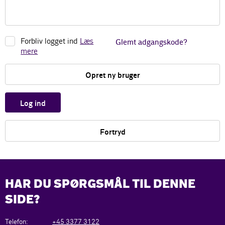
Forbliv logget ind
Læs
Glemt adgangskode?
mere
Opret ny bruger
Log ind
Fortryd
HAR DU SPØRGSMÅL TIL DENNE
SIDE?
Telefon:
+45 3377 3122