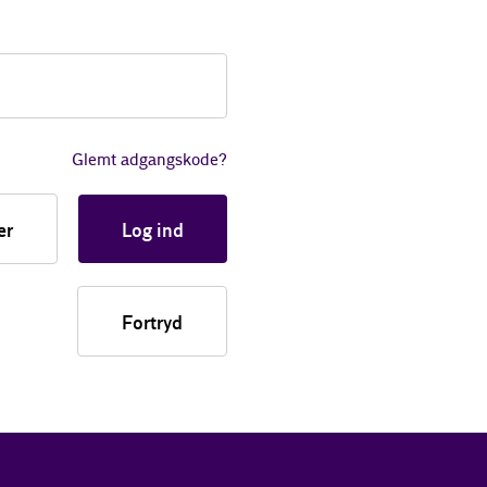
Glemt adgangskode?
er
Log ind
Fortryd