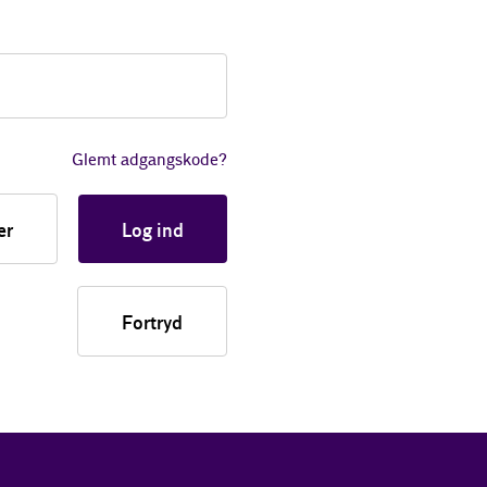
Glemt adgangskode?
er
Log ind
Fortryd