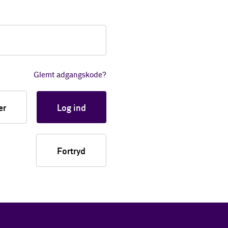
Glemt adgangskode?
er
Log ind
Fortryd