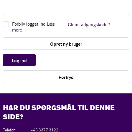
Forbliv logget ind
Læs
Glemt adgangskode?
mere
Opret ny bruger
Log ind
Fortryd
HAR DU SPØRGSMÅL TIL DENNE
SIDE?
Telefon:
+45 3377 3122