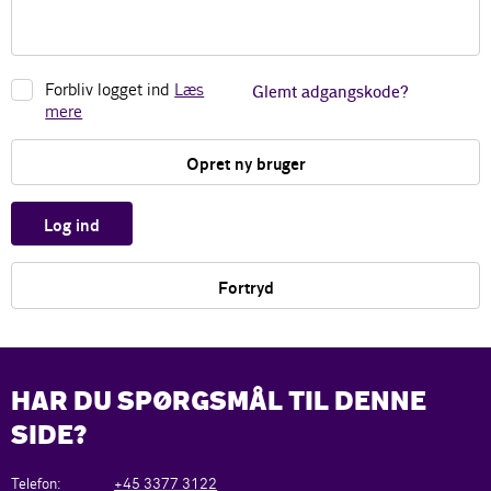
Forbliv logget ind
Læs
Glemt adgangskode?
mere
Opret ny bruger
Log ind
Fortryd
HAR DU SPØRGSMÅL TIL DENNE
SIDE?
Telefon:
+45 3377 3122