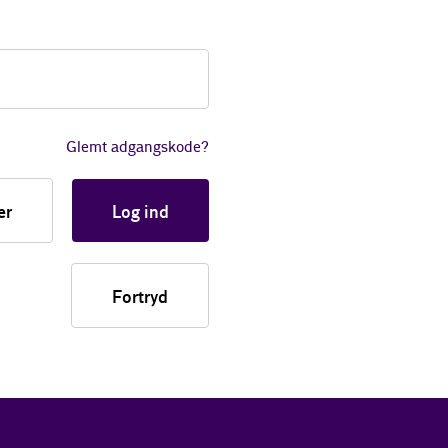
Glemt adgangskode?
er
Log ind
Fortryd