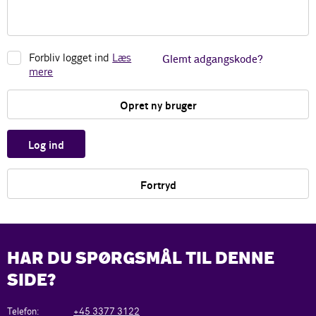
Forbliv logget ind
Læs
Glemt adgangskode?
mere
Opret ny bruger
Log ind
Fortryd
HAR DU SPØRGSMÅL TIL DENNE
SIDE?
Telefon:
+45 3377 3122