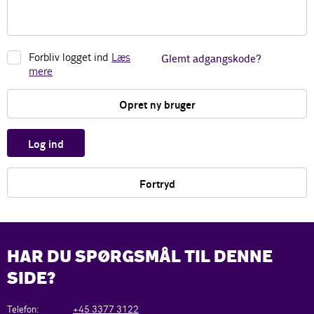
Forbliv logget ind
Læs
Glemt adgangskode?
mere
Opret ny bruger
Log ind
Fortryd
HAR DU SPØRGSMÅL TIL DENNE
SIDE?
Telefon:
+45 3377 3122