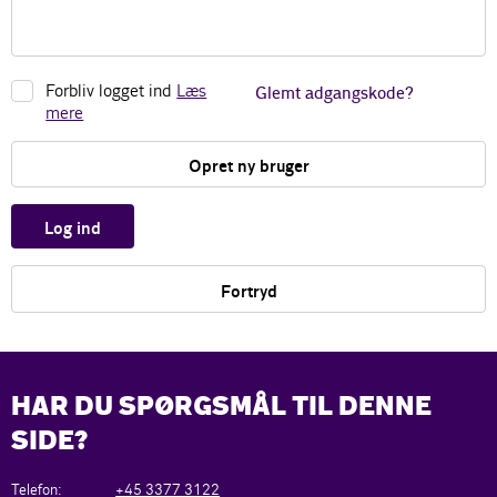
Forbliv logget ind
Læs
Glemt adgangskode?
mere
Opret ny bruger
Log ind
Fortryd
HAR DU SPØRGSMÅL TIL DENNE
SIDE?
Telefon:
+45 3377 3122