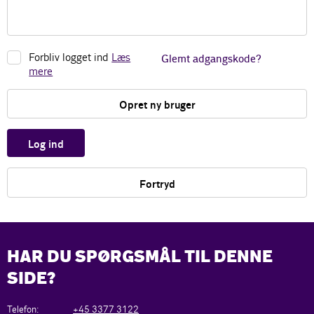
Forbliv logget ind
Læs
Glemt adgangskode?
mere
Opret ny bruger
Log ind
Fortryd
HAR DU SPØRGSMÅL TIL DENNE
SIDE?
Telefon:
+45 3377 3122