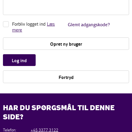
Forbliv logget ind
Læs
Glemt adgangskode?
mere
Opret ny bruger
Log ind
Fortryd
HAR DU SPØRGSMÅL TIL DENNE
SIDE?
Telefon:
+45 3377 3122