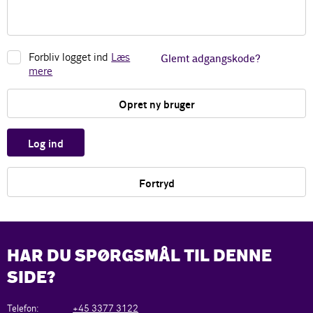
Forbliv logget ind
Læs
Glemt adgangskode?
mere
Opret ny bruger
Log ind
Fortryd
HAR DU SPØRGSMÅL TIL DENNE
SIDE?
Telefon:
+45 3377 3122