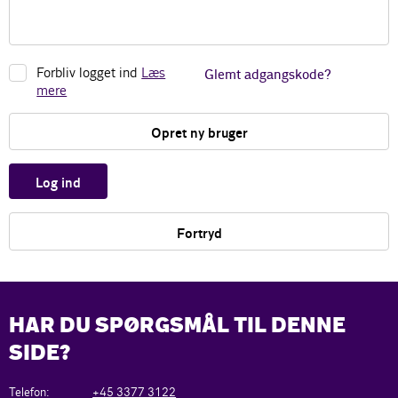
Forbliv logget ind
Læs
Glemt adgangskode?
mere
Opret ny bruger
Log ind
Fortryd
HAR DU SPØRGSMÅL TIL DENNE
SIDE?
Telefon:
+45 3377 3122