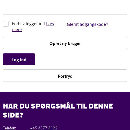
Forbliv logget ind
Læs
Glemt adgangskode?
mere
Opret ny bruger
Log ind
Fortryd
HAR DU SPØRGSMÅL TIL DENNE
SIDE?
Telefon:
+45 3377 3122