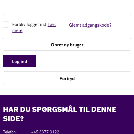
Forbliv logget ind
Læs
Glemt adgangskode?
mere
Opret ny bruger
Log ind
Fortryd
HAR DU SPØRGSMÅL TIL DENNE
SIDE?
Telefon:
+45 3377 3122